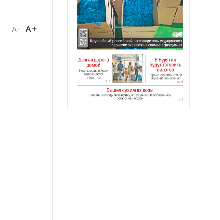
A+
A-