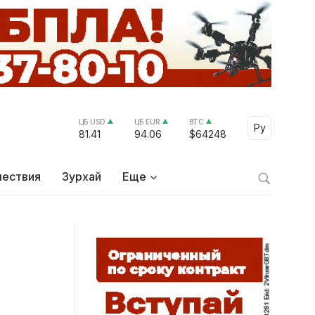
ЦБ USD
ЦБ EUR
BTC
Select Lang
Ру
81.41
94.06
$64248
ествия
Зурхай
Еще