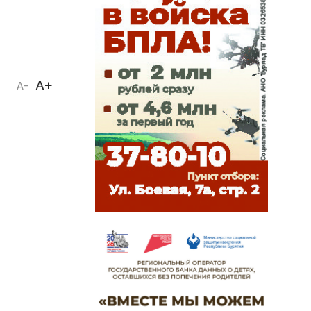
A+
A-