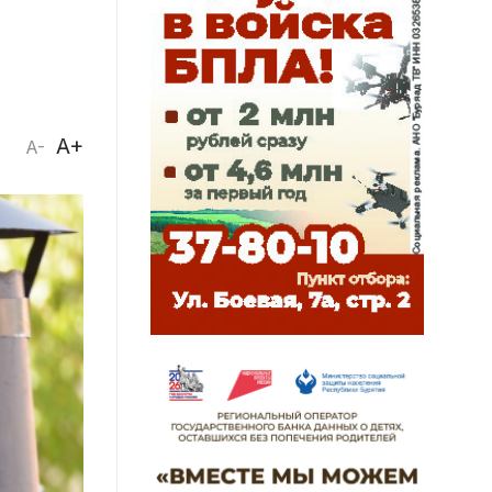
A+
A-