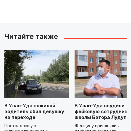
Читайте также
В Улан-Удэ пожилой
В Улан-Удэ осудили
водитель сбил девушку
фейковую сотрудницу
на переходе
школы Батора Лудупо
Пострадавшую
Женщину привлекли к
госпитализировали с
ответственности за