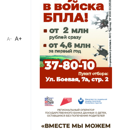
A+
A-