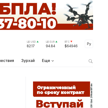
ЦБ USD
ЦБ EUR
BTC
Select Lang
Ру
82.17
94.84
$64946
ествия
Зурхай
Еще