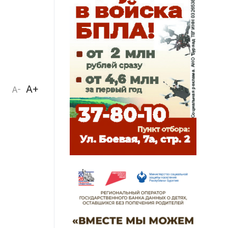
A+
A-