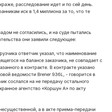
краже, расследование идет и по сей день.
нникам иск в 1,4 миллиона за то, что те
адом не согласились, и на суде пытались
ательства они заявили следующее:
рузчика ответчик указал, что наименование
ящегося на балансе заказчика, не совпадает с
занного в контракте. В контракте указано
довой ведомости Brener 936L, - говорится в
чик сослался на не передачу остального
ранное агентство «Коршун А» по акту
 несущественной, а в акте приема-передачи