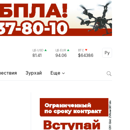
ЦБ USD
ЦБ EUR
BTC
Select Lang
Ру
81.41
94.06
$64386
ествия
Зурхай
Еще