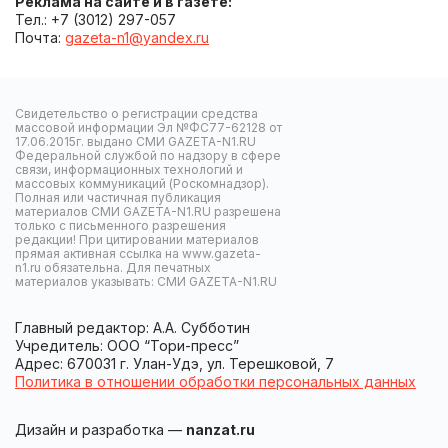
Реклама на сайте и в газете:
Тел.: +7 (3012) 297-057
Почта:
gazeta-n1@yandex.ru
Свидетельство о регистрации средства
массовой информации Эл №ФС77-62128 от
17.06.2015г. выдано СМИ GAZETA-N1.RU
Федеральной службой по надзору в сфере
связи, информационных технологий и
массовых коммуникаций (Роскомнадзор).
Полная или частичная публикация
материалов СМИ GAZETA-N1.RU разрешена
только с письменного разрешения
редакции! При цитировании материалов
прямая активная ссылка на www.gazeta-
n1.ru обязательна. Для печатных
материалов указывать: СМИ GAZETA-N1.RU
Главный редактор: А.А. Субботин
Учредитель: ООО “Тори-пресс”
Адрес: 670031 г. Улан-Удэ, ул. Терешковой, 7
Политика в отношении обработки персональных данных
Дизайн и разработка —
nanzat.ru