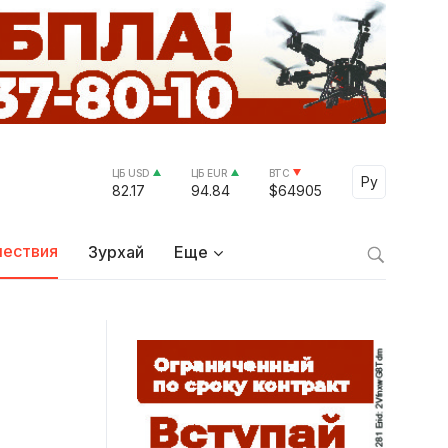
ЦБ USD
ЦБ EUR
BTC
Select Lang
Ру
82.17
94.84
$64905
ествия
Зурхай
Еще