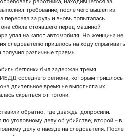
потребовали работника, находившегося за
выполнил требование, после чего вышел из
 пересела за руль и вновь попыталась
 она сбила стоявшего перед машиной
ара упал на капот автомобиля. Но женщина не
ия следователю пришлось на ходу спрыгивать
н получил различные травмы.
обиль беглянки был задержан тремя
ИБДД соседнего региона, которым пришлось
 она длительное время не выполняла их
алась скрыться от погони.
тавили обратно, где дважды допросили.
я по уголовному делу об убийстве; второй – в
ловному делу о наезде на следователя. После