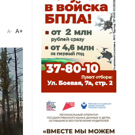
A+
A-