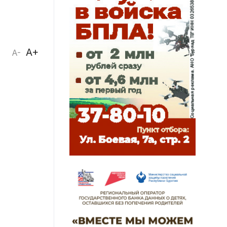
A+
A-