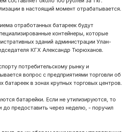
м составляет около 100 рублей за 1 кг.
илизации в настоящий момент отрабатывается.
приема отработанных батареек будут
пециализированные контейнеры, которые
нистративных зданий администрации Улан-
редседателя КГХ Александр Тюрюханов.
спорту потребительскому рынку и
ывается вопрос с предприятиями торговли об
х батареек в зонах крупных торговых центров.
руются батарейки. Если не утилизируются, то
 и до предоставить через неделю, - поручил