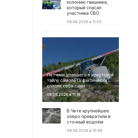
колонию гаишника,
который спасал
участника СВО
08.08.2026 в 11:55
Лётчики упавшего в иркутской
тайге самолёта фактически
спасли себя сами
08.08.2026 в 11:16
В Чите крупнейшее
озеро превратили в
сточный водоём
08.08.2026 в 10:58