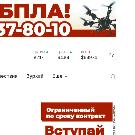
ЦБ USD
ЦБ EUR
BTC
Select Lang
Ру
82.17
94.84
$64974
ествия
Зурхай
Еще