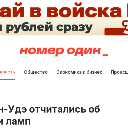
 власть
Общество
Экономика и бизнес
Происш
н-Удэ отчитались об
и ламп