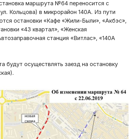
остановка маршрута №64 переносится с
ул. Кольцова) в микрорайон 140А. Из пути
ются остановки «Кафе «Жили-Были», «Акбэс»,
тановки «43 квартал», «Женская
Автозаправочная станция «Витлас», «140А
а будут осуществлять заезд на остановку
кая).