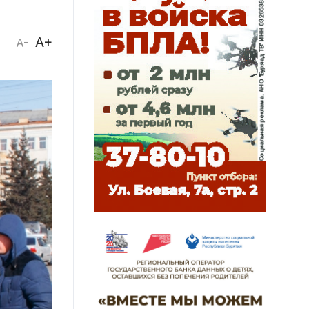
A+
A-