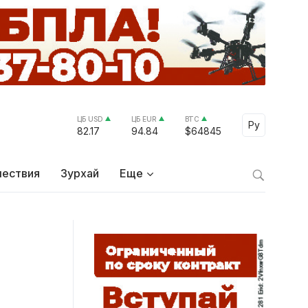
ЦБ USD
ЦБ EUR
BTC
Select Lang
Ру
82.17
94.84
$64845
ествия
Зурхай
Еще