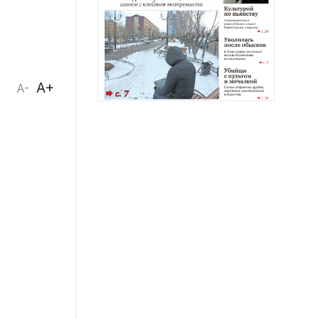
A+
A-