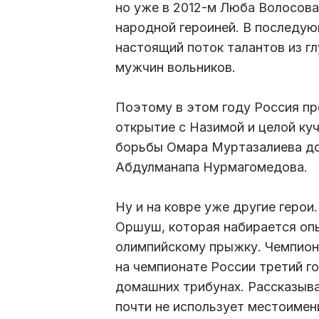
но уже в 2012-м Люба Волосова
народной героиней. В последую
настоящий поток талантов из г
мужчин вольников.
Поэтому в этом году Россия пр
открытие с Назимой и целой куч
борьбы Омара Муртазалиева до
Абдулманапа Нурмагомедова.
Ну и на ковре уже другие герои
Оршуш, которая набирается опы
олимпийскому прыжку. Чемпио
на чемпионате России третий г
домашних трибунах. Рассказыва
почти не использует местоимени