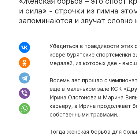
«Женская борьба – это спорт к
и сила» - строчки из гимна это
запоминаются и звучат словно 
Убедиться в правдивости этих 
ковре бурятские спортсменки в
медалей, из которых две - выс
Восемь лет прошло с чемпионат
еще в маленьком зале КСК «Др
Ирина Ологонова и Марина Виль
карьеру, а Ирина продолжает бо
собственными травмами.
Тогда женская борьба для боль