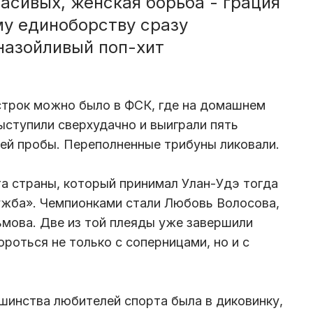
расивых, женская борьба - грация
му единоборству сразу
назойливый поп-хит
строк можно было в ФСК, где на домашнем
ыступили сверхудачно и выиграли пять
шей пробы. Переполненные трибуны ликовали.
а страны, который принимал Улан-Удэ тогда
ужба». Чемпионками стали Любовь Волосова,
мова. Две из той плеяды уже завершили
роться не только с соперницами, но и с
шинства любителей спорта была в диковинку,