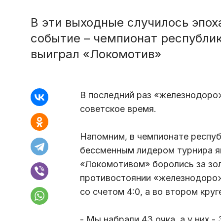
В эти выходные случилось эпох
событие – чемпионат республик
выиграл «Локомотив»
В последний раз «железнодоро
советское время.
Напомним, в чемпионате респуб
бессменным лидером турнира я
«Локомотивом» боролись за зол
противостоянии «железнодорож
со счетом 4:0, а во втором кру
- Мы набрали 43 очка, а у них -