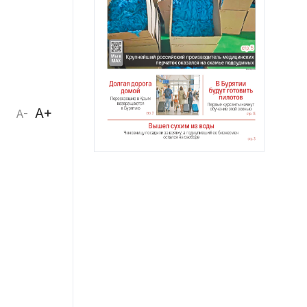
A+
A-