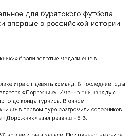
альное для бурятского футбола
и впервые в российской истории
жники» брали золотые медали еще в
лике играют девять команд. В последние годы
вляется «Дорожник». Именно они наряду с
ото до конца турнира. В очном
ники» в первом туре разгромили соперников
ге «Дорожник» взял реванш - 5:3.
 37, но две игры в запасе. При равенстве очков