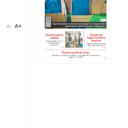
A+
A-