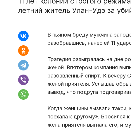
11 лет колонии строгого режима
летний житель Улан-Удэ за уб
В пьяном бреду мужчина заподо
разобравшись, нанес ей 11 удар
Трагедия разыгралась на дне р
женой. Впятером компания выпи
разбавленный спирт. К вечеру С
женой приятеля. Услышав обрыв
вывод, что подруга подговарива
Когда женщины вызвали такси, 
поехала к другому». Бросился к
жена приятеля выгнала его, и м