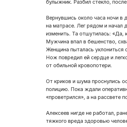
булыжник. Разбил стекло, после
Вернувшись около часа ночи в 
на матрасе. Лег рядом и начал 
изменить. Та отшутилась: «Да, 
Мужчина впал в бешенство, схва
Женщина пыталась уклониться о
Нож повредил ей сердце и легк
от обильной кровопотери.
От криков и шума проснулись о
полицию. Пока ждали оперативн
«проветрился», а на рассвете п
Алексеев нигде не работал, ран
тяжкого вреда здоровью челове