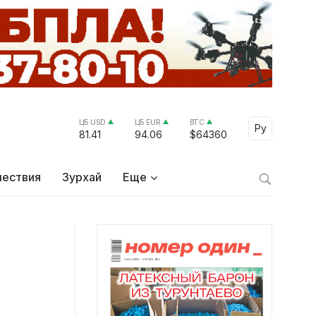
ЦБ USD
ЦБ EUR
BTC
Select Lang
Ру
81.41
94.06
$64360
ествия
Зурхай
Еще