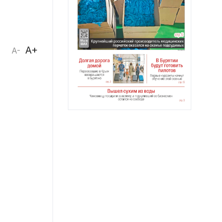
A+
A-