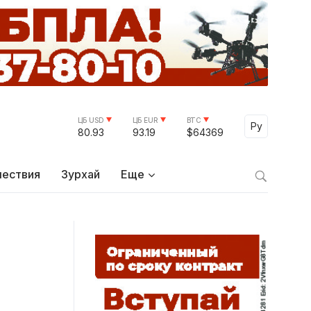
ЦБ USD
ЦБ EUR
BTC
Select Lang
Ру
80.93
93.19
$64369
ествия
Зурхай
Еще