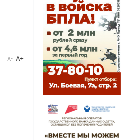
A+
A-