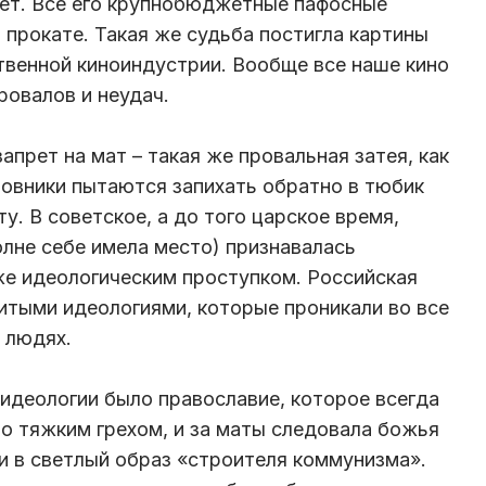
ет. Все его крупнобюджетные пафосные
 прокате. Такая же судьба постигла картины
твенной киноиндустрии. Вообще все наше кино
ровалов и неудач.
апрет на мат – такая же провальная затея, как
иновники пытаются запихать обратно в тюбик
. В советское, а до того царское время,
олне себе имела место) признавалась
е идеологическим проступком. Российская
тыми идеологиями, которые проникали во все
 людях.
идеологии было православие, которое всегда
о тяжким грехом, и за маты следовала божья
 и в светлый образ «строителя коммунизма».