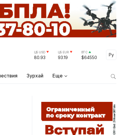
ЦБ USD
ЦБ EUR
BTC
Select Lang
Ру
80.93
93.19
$64550
ествия
Зурхай
Еще