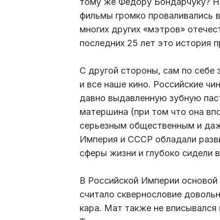
тому же Федору Бондарчуку? Н
фильмы громко проваливались в
многих других «мэтров» отечес
последних 25 лет это история п
С другой стороны, сам по себе з
и все наше кино. Российские ч
давно выдавленную зубную пасту
матершина (при том что она вп
серьезным общественным и даж
Империя и СССР обладали разви
сферы жизни и глубоко сидели в
В Российской Империи основой 
считало сквернословие довольн
кара. Мат также не вписывался