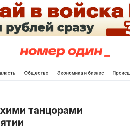
 власть
Общество
Экономика и бизнес
Происш
охими танцорами
рятии