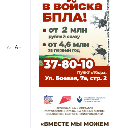
A+
A-