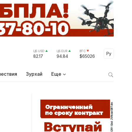
ЦБ USD
ЦБ EUR
BTC
Select Lang
Ру
82.17
94.84
$65026
ествия
Зурхай
Еще