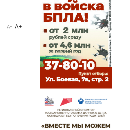
A+
A-