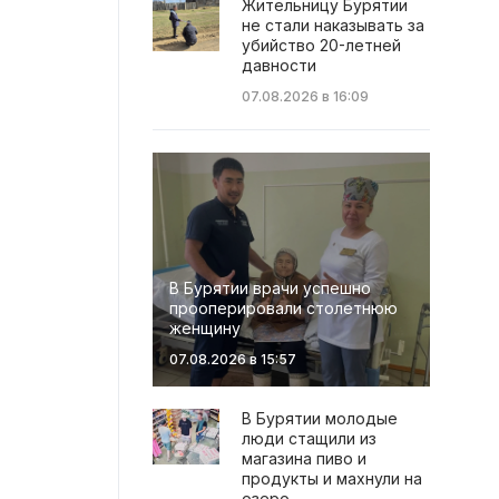
Жительницу Бурятии
не стали наказывать за
убийство 20-летней
давности
07.08.2026 в 16:09
В Бурятии врачи успешно
прооперировали столетнюю
женщину
07.08.2026 в 15:57
В Бурятии молодые
люди стащили из
магазина пиво и
продукты и махнули на
озеро