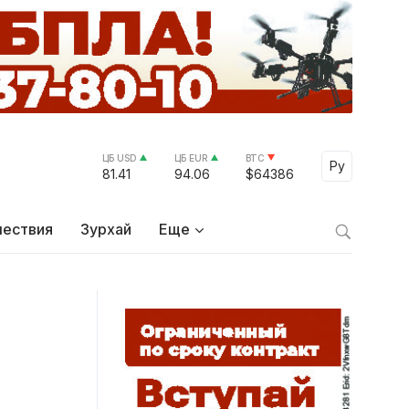
ЦБ USD
ЦБ EUR
BTC
Select Lang
Ру
81.41
94.06
$64386
ествия
Зурхай
Еще