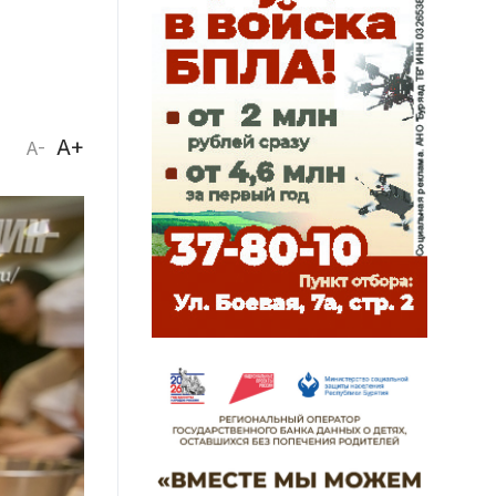
A+
A-