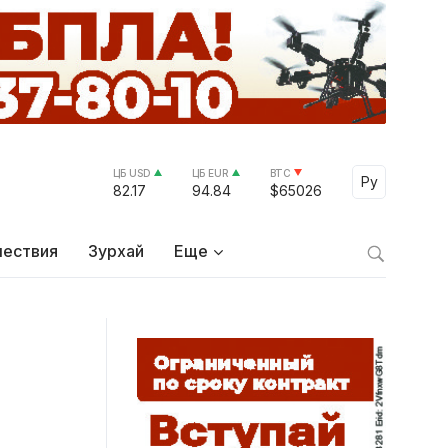
ЦБ USD
ЦБ EUR
BTC
Select Lang
Ру
82.17
94.84
$65026
ествия
Зурхай
Еще