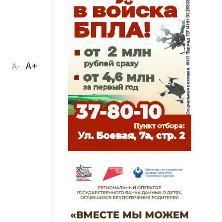
A+
A-