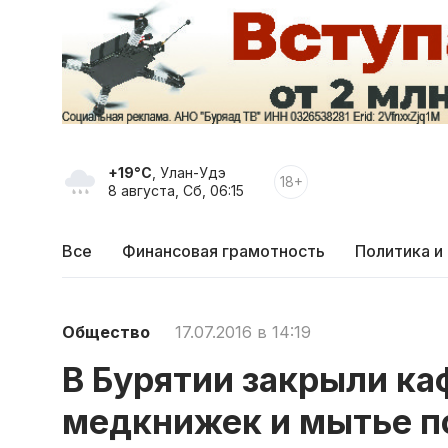
+19°C
, Улан-Удэ
18+
8 августа, Сб, 06:15
Все
Финансовая грамотность
Политика и
Общество
17.07.2016 в 14:19
В Бурятии закрыли каф
медкнижек и мытье п