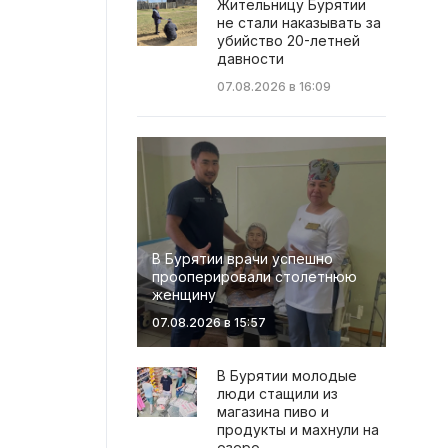
Жительницу Бурятии
не стали наказывать за
убийство 20-летней
давности
07.08.2026 в 16:09
В Бурятии врачи успешно
прооперировали столетнюю
женщину
07.08.2026 в 15:57
В Бурятии молодые
люди стащили из
магазина пиво и
продукты и махнули на
озеро