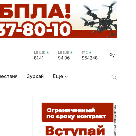
ЦБ USD
ЦБ EUR
BTC
Select Lang
Ру
81.41
94.06
$64248
ествия
Зурхай
Еще