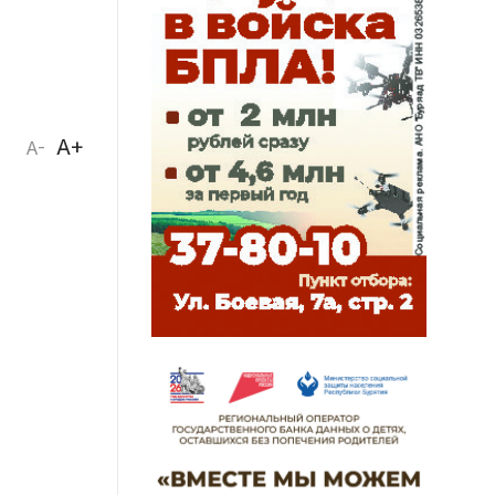
A+
A-