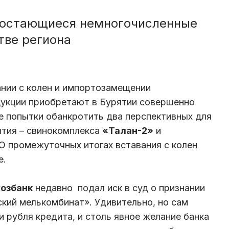
 остающиеся немногочисленные
тве региона
ании с колен и импортозамещении
укции приобретают в Бурятии совершенно
е попытки обанкротить два перспективных для
ятия – свинокомплекса
«Талан-2»
и
 О промежуточных итогах вставания с колен
ле.
озбанк
недавно подал иск в суд о признании
кий мелькомбинат». Удивительно, но сам
и рубля кредита, и столь явное желание банка