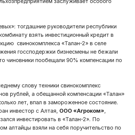
льхозпредприятием заслуживает особого
левых»: тогдашние руководители республики
омбинату взять инвестиционный кредит в
кцию свинокомплекса «Талан-2» в селе
ожения госсподержки бизнесмены не бежали
 что чиновники пообещали 90% компенсации по
леднему слову техники свинокомплекс
нов рублей, а обещанной компенсации «Талан»
колько лет, впал в замороженное состояние.
ран инвестор с Алтая,
ООО «Агроком»
,
зался инвестировать в «Талан-2». По
ом алтайцы взяли на себя поручительство по