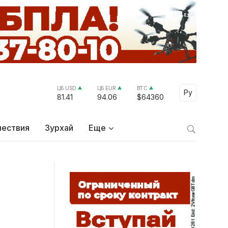
ЦБ USD
ЦБ EUR
BTC
Select Lang
Ру
81.41
94.06
$64360
ествия
Зурхай
Еще