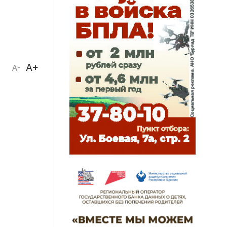
A+
A-