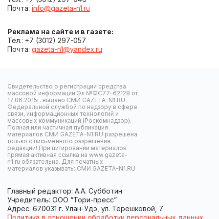
Почта:
info@gazeta-n1.ru
Реклама на сайте и в газете:
Тел.: +7 (3012) 297-057
Почта:
gazeta-n1@yandex.ru
Свидетельство о регистрации средства
массовой информации Эл №ФС77-62128 от
17.06.2015г. выдано СМИ GAZETA-N1.RU
Федеральной службой по надзору в сфере
связи, информационных технологий и
массовых коммуникаций (Роскомнадзор).
Полная или частичная публикация
материалов СМИ GAZETA-N1.RU разрешена
только с письменного разрешения
редакции! При цитировании материалов
прямая активная ссылка на www.gazeta-
n1.ru обязательна. Для печатных
материалов указывать: СМИ GAZETA-N1.RU
Главный редактор: А.А. Субботин
Учредитель: ООО “Тори-пресс”
Адрес: 670031 г. Улан-Удэ, ул. Терешковой, 7
Политика в отношении обработки персональных данных