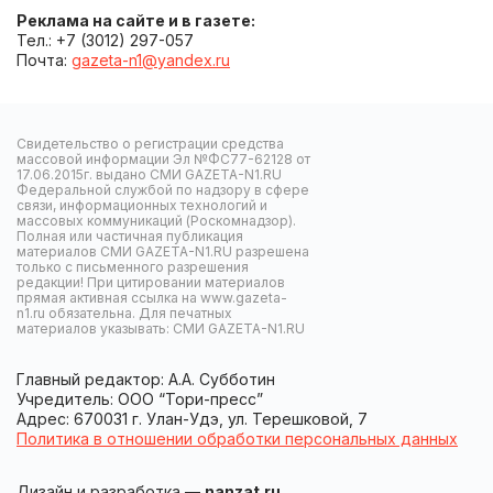
Реклама на сайте и в газете:
Тел.: +7 (3012) 297-057
Почта:
gazeta-n1@yandex.ru
Свидетельство о регистрации средства
массовой информации Эл №ФС77-62128 от
17.06.2015г. выдано СМИ GAZETA-N1.RU
Федеральной службой по надзору в сфере
связи, информационных технологий и
массовых коммуникаций (Роскомнадзор).
Полная или частичная публикация
материалов СМИ GAZETA-N1.RU разрешена
только с письменного разрешения
редакции! При цитировании материалов
прямая активная ссылка на www.gazeta-
n1.ru обязательна. Для печатных
материалов указывать: СМИ GAZETA-N1.RU
Главный редактор: А.А. Субботин
Учредитель: ООО “Тори-пресс”
Адрес: 670031 г. Улан-Удэ, ул. Терешковой, 7
Политика в отношении обработки персональных данных
Дизайн и разработка —
nanzat.ru