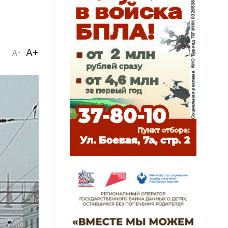
A+
A-