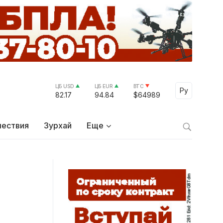
ЦБ USD
ЦБ EUR
BTC
Select Lang
Ру
82.17
94.84
$64989
ествия
Зурхай
Еще