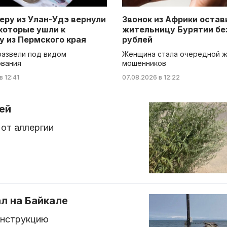
еру из Улан-Удэ вернули
Звонок из Африки остав
 которые ушли к
жительницу Бурятии без
у из Пермского края
рублей
развели под видом
Женщина стала очередной 
ования
мошенников
в 12:41
07.08.2026 в 12:22
ей
от аллергии
л на Байкале
онструкцию