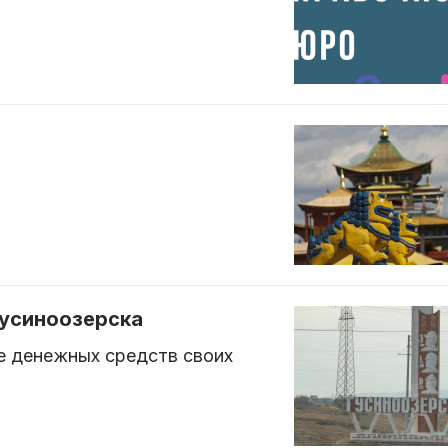
Гусиноозерска
е денежных средств своих