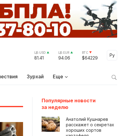
ЦБ USD
ЦБ EUR
BTC
Select Lang
Ру
81.41
94.06
$64229
ествия
Зурхай
Еще
Популярные новости
за неделю
Анатолий Кушнарев
расскажет о секретах
хороших сортов
картофеля