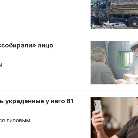
 «собирали» лицо
м
 украденные у него 81
ся липовым