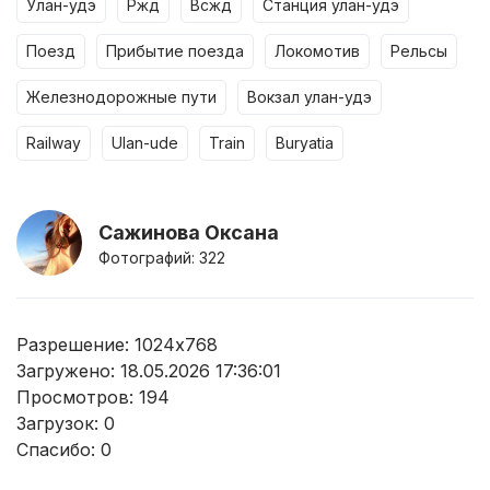
улан-удэ
ржд
всжд
станция улан-удэ
поезд
прибытие поезда
локомотив
рельсы
железнодорожные пути
вокзал улан-удэ
railway
ulan-ude
train
buryatia
Сажинова Оксана
Фотографий: 322
Разрешение: 1024x768
Загружено: 18.05.2026 17:36:01
Просмотров:
194
Загрузок:
0
Спасибо:
0