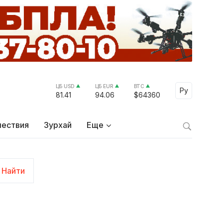
ЦБ USD
ЦБ EUR
BTC
Select Lang
Ру
81.41
94.06
$64360
ествия
Зурхай
Еще
Найти