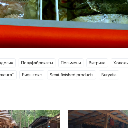
изделия
полуфабрикаты
пельмени
витрина
холод
еленга"
бифштекс
semi-finished products
buryatia