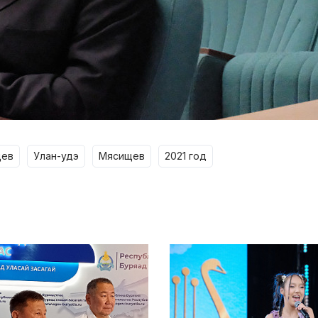
щев
улан-удэ
мясищев
2021 год