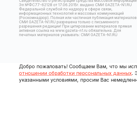
Свидетельство о регистрации средства массовой информации
Эл №ФС77-62128 от 17.06.2015г. выдано СМИ GAZETA-N1.RU
Федеральной службой по надзору в сфере связи,
информационных технологий и массовых коммуникаций
(Роскомнадзор). Полная или частичная публикация материалов
СМИ GAZETA-N1.RU разрешена только с письменного
разрешения редакции! При цитировании материалов прямая
активная ссылка на www.gazeta-n1.ru обязательна. Для
печатных материалов указывать: СМИ GAZETA-N1.RU
Добро пожаловать! Сообщаем Вам, что мы испо
отношении обработки персональных данных
.
указанными условиями, просим Вас немедленн