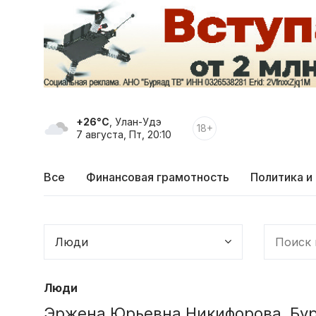
+26°C
, Улан-Удэ
18+
7 августа, Пт, 20:10
Все
Финансовая грамотность
Политика и
Люди
Эржена Юрьевна Никифорова, Бу