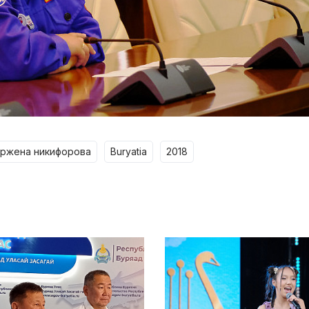
эржена никифорова
buryatia
2018