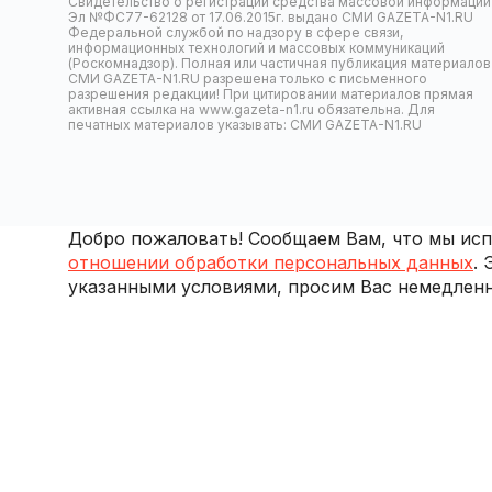
Свидетельство о регистрации средства массовой информации
Эл №ФС77-62128 от 17.06.2015г. выдано СМИ GAZETA-N1.RU
Федеральной службой по надзору в сфере связи,
информационных технологий и массовых коммуникаций
(Роскомнадзор). Полная или частичная публикация материалов
СМИ GAZETA-N1.RU разрешена только с письменного
разрешения редакции! При цитировании материалов прямая
активная ссылка на www.gazeta-n1.ru обязательна. Для
печатных материалов указывать: СМИ GAZETA-N1.RU
Добро пожаловать! Сообщаем Вам, что мы испо
отношении обработки персональных данных
.
указанными условиями, просим Вас немедленн