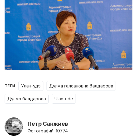
улан-удэ
дулма галсановна балдарова
ТЕГИ
дулма балдарова
ulan-ude
Петр Санжиев
Фотографий: 10774