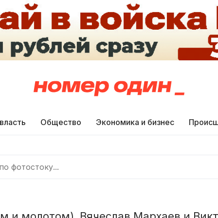
 власть
Общество
Экономика и бизнес
Происш
ом и молотом), Вячеслав Мархаев и Вик