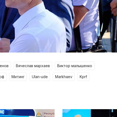
ренов
вячеслав мархаев
виктор малышенко
прф
митинг
ulan-ude
markhaev
kprf