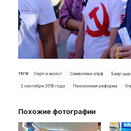
серп и молот
символика кпрф
баир цы
ТЕГИ
2 сентября 2018 года
пенсионная реформа
к
Похожие фотографии