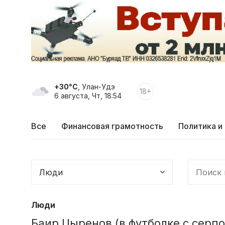
+30°C
, Улан-Удэ
18+
6 августа, Чт, 18:54
Все
Финансовая грамотность
Политика и
Люди
Баир Цыренов (в футболке с серп