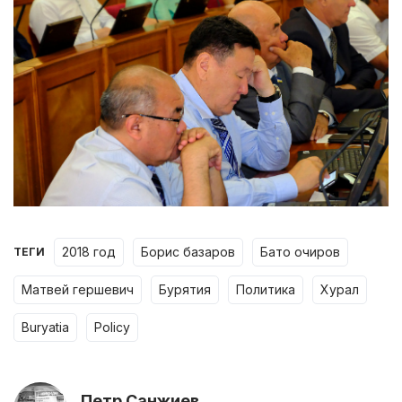
2018 год
борис базаров
бато очиров
ТЕГИ
матвей гершевич
бурятия
политика
хурал
buryatia
policy
Петр Санжиев