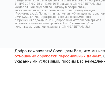
Свидетельство о регистрации средства массовой информации
Эл №ФС77-62128 от 17.06.2015г. выдано СМИ GAZETA-N1.RU
Федеральной службой по надзору в сфере связи,
информационных технологий и массовых коммуникаций
(Роскомнадзор). Полная или частичная публикация материалов
СМИ GAZETA-N1.RU разрешена только с письменного
разрешения редакции! При цитировании материалов прямая
активная ссылка на www.gazeta-n1.ru обязательна. Для
печатных материалов указывать: СМИ GAZETA-N1.RU
Добро пожаловать! Сообщаем Вам, что мы испо
отношении обработки персональных данных
.
указанными условиями, просим Вас немедленн