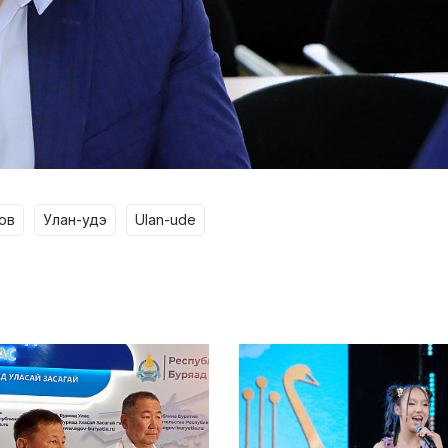
нов
улан-удэ
ulan-ude