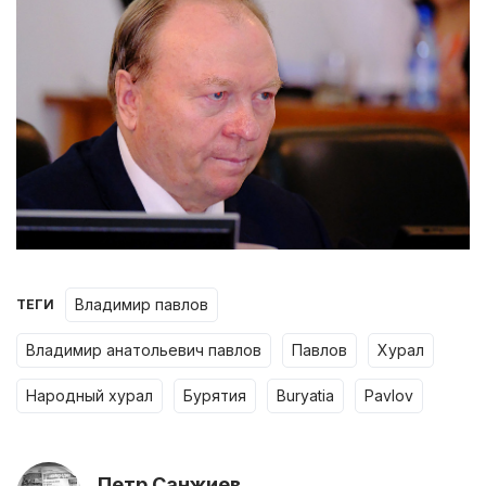
владимир павлов
ТЕГИ
владимир анатольевич павлов
павлов
хурал
народный хурал
бурятия
buryatia
pavlov
Петр Санжиев