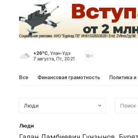
+26°C
, Улан-Удэ
18+
7 августа, Пт, 20:21
Все
Финансовая грамотность
Политика и
Люди
Галан Дамбиевич Гунзынов. Буря