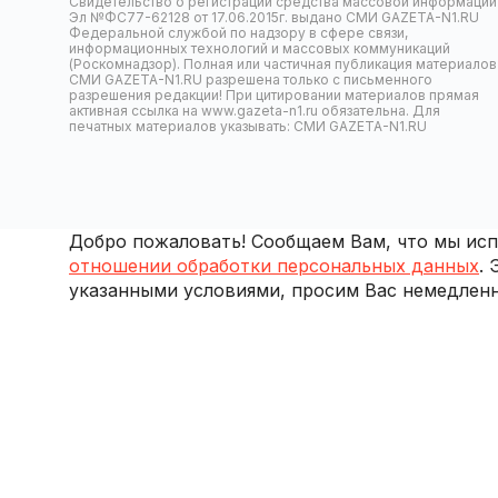
Свидетельство о регистрации средства массовой информации
Эл №ФС77-62128 от 17.06.2015г. выдано СМИ GAZETA-N1.RU
Федеральной службой по надзору в сфере связи,
информационных технологий и массовых коммуникаций
(Роскомнадзор). Полная или частичная публикация материалов
СМИ GAZETA-N1.RU разрешена только с письменного
разрешения редакции! При цитировании материалов прямая
активная ссылка на www.gazeta-n1.ru обязательна. Для
печатных материалов указывать: СМИ GAZETA-N1.RU
Добро пожаловать! Сообщаем Вам, что мы испо
отношении обработки персональных данных
.
указанными условиями, просим Вас немедленн