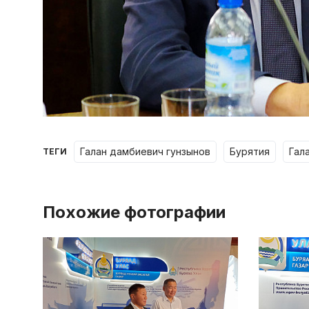
галан дамбиевич гунзынов
бурятия
гал
ТЕГИ
Похожие фотографии