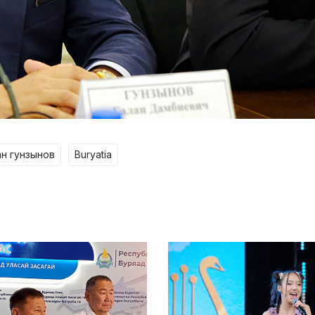
ан гунзынов
buryatia