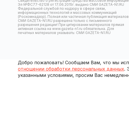
Свидетельство о регистрации средства массовой информации
Эл №ФС77-62128 от 17.06.2015г. выдано СМИ GAZETA-N1.RU
Федеральной службой по надзору в сфере связи,
информационных технологий и массовых коммуникаций
(Роскомнадзор). Полная или частичная публикация материалов
СМИ GAZETA-N1.RU разрешена только с письменного
разрешения редакции! При цитировании материалов прямая
активная ссылка на www.gazeta-n1.ru обязательна. Для
печатных материалов указывать: СМИ GAZETA-N1.RU
Добро пожаловать! Сообщаем Вам, что мы испо
отношении обработки персональных данных
.
указанными условиями, просим Вас немедленн