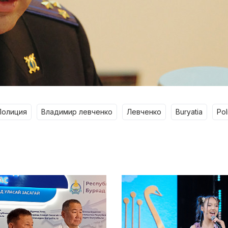
полиция
владимир левченко
левченко
buryatia
po