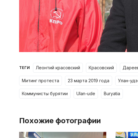
леонтий красовский
красовский
дарее
ТЕГИ
митинг протеста
23 марта 2019 года
улан-удэ
коммунисты бурятии
ulan-ude
buryatia
Похожие фотографии