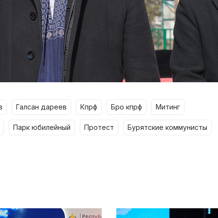
в
галсан дареев
кпрф
бро кпрф
митинг
парк юбилейный
протест
бурятские коммунисты