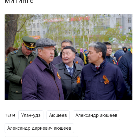
митинге
улан-удэ
аюшеев
александр аюшеев
ТЕГИ
александр дариевич аюшеев