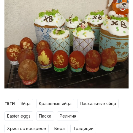
яйца
крашеные яйца
пасхальные яйца
ТЕГИ
easter eggs
пасха
религия
христос воскресе
вера
традиции