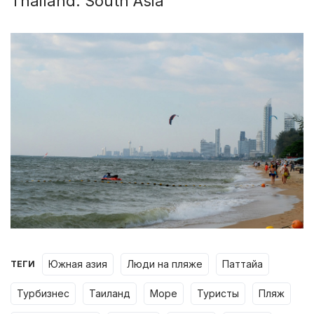
Thailand. South Asia
южная азия
люди на пляже
паттайа
ТЕГИ
турбизнес
таиланд
море
туристы
пляж