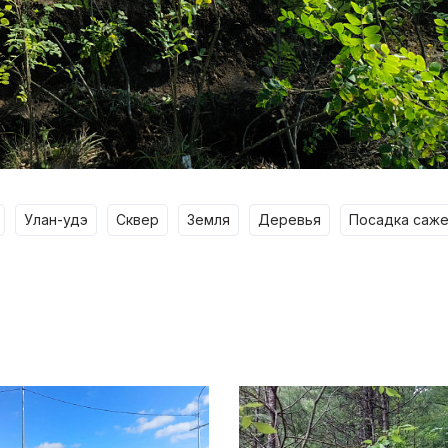
улан-удэ
сквер
земля
деревья
посадка саж