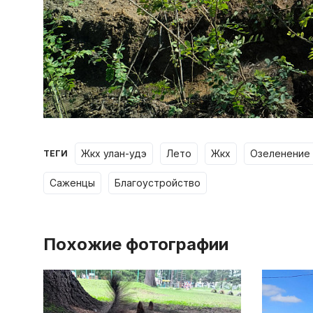
жкх улан-удэ
лето
жкх
озеленение
ТЕГИ
саженцы
благоустройство
Похожие фотографии