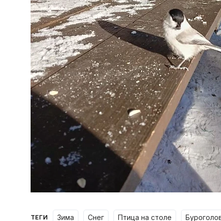
зима
снег
птица на столе
буроголо
ТЕГИ