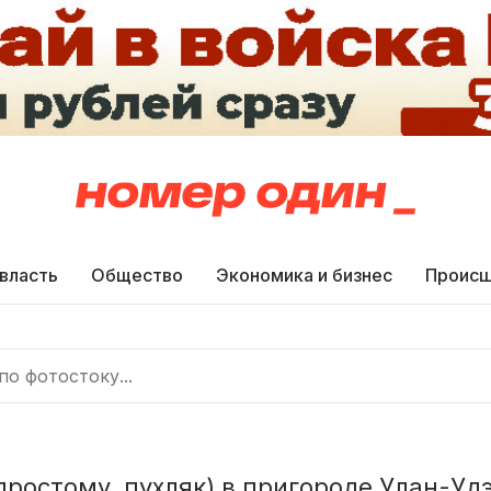
 власть
Общество
Экономика и бизнес
Происш
простому, пухляк) в пригороде Улан-Уд