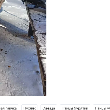
вая гаичка
пухляк
синица
птицы бурятии
птицы у