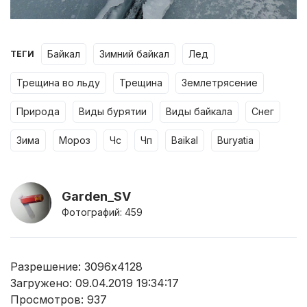
байкал
зимний байкал
лед
ТЕГИ
трещина во льду
трещина
землетрясение
природа
виды бурятии
виды байкала
снег
зима
мороз
чс
чп
baikal
buryatia
Garden_SV
Фотографий: 459
Разрешение: 3096x4128
Загружено: 09.04.2019 19:34:17
Просмотров:
937