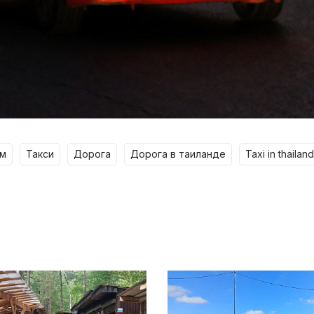
зм
такси
дорога
дорога в таиланде
taxi in thailand