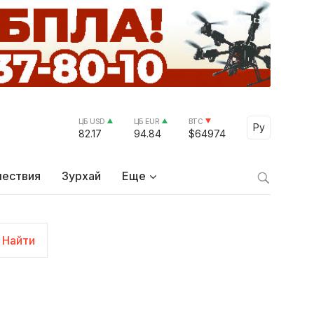
ЦБ USD
ЦБ EUR
BTC
Select Lang
Ру
82.17
94.84
$64974
ествия
Зурхай
Еще
Найти