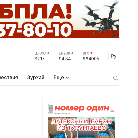
ЦБ USD
ЦБ EUR
BTC
Ру
82.17
94.84
$64905
ествия
Зурхай
Еще