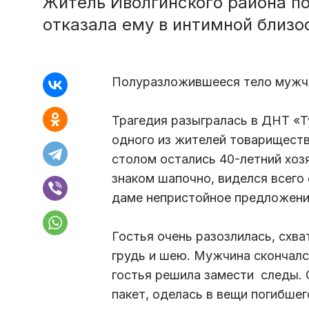
Житель Иволгинского района по
отказала ему в интимной близо
Полуразложившееся тело мужчин
Трагедия разыгралась в ДНТ «Т
одного из жителей товарищества
столом остались 40-летний хозя
знаком шапочно, виделся всего 
даме непристойное предложени
Гостья очень разозлилась, схв
грудь и шею. Мужчина скончалс
гостья решила замести следы.
пакет, оделась в вещи погибшег