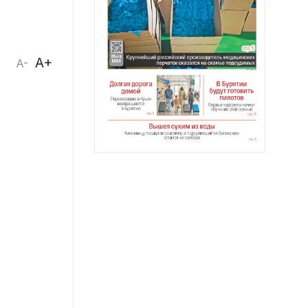
A+
A-