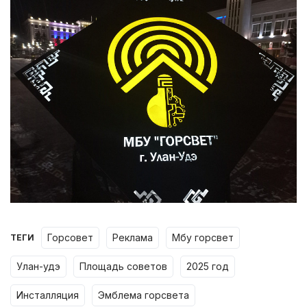
горсовет
реклама
мбу горсвет
ТЕГИ
улан-удэ
площадь советов
2025 год
инсталляция
эмблема горсвета