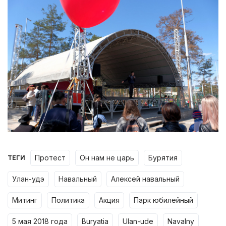
протест
он нам не царь
бурятия
ТЕГИ
улан-удэ
навальный
алексей навальный
митинг
политика
акция
парк юбилейный
5 мая 2018 года
buryatia
ulan-ude
navalny