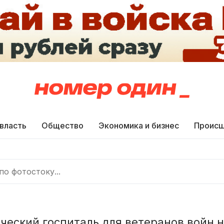
 власть
Общество
Экономика и бизнес
Происш
ческий госпиталь для ветеранов войн 