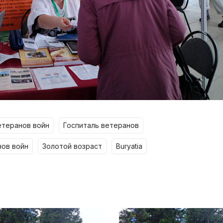
ветеранов войн
госпиталь ветеранов
нов войн
золотой возраст
buryatia