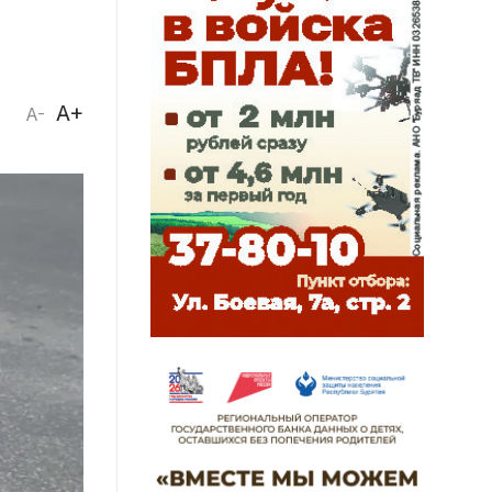
A+
A-