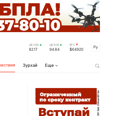
ЦБ USD
ЦБ EUR
BTC
Select Lang
Ру
82.17
94.84
$64920
ествия
Зурхай
Еще