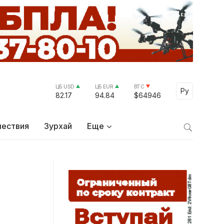
ЦБ USD
ЦБ EUR
BTC
Select Lang
Ру
82.17
94.84
$64946
ествия
Зурхай
Еще