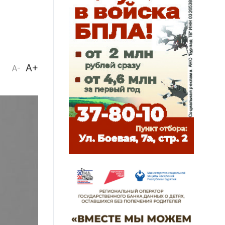
A+
A-