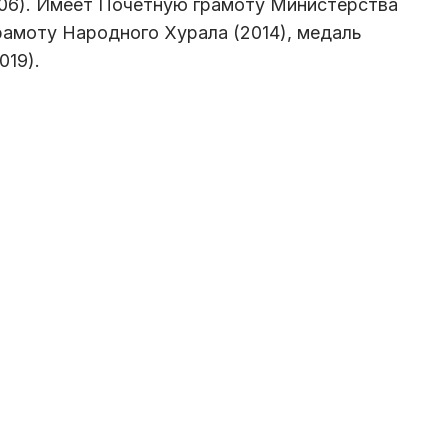
006). Имеет Почетную грамоту Министерства
рамоту Народного Хурала (2014), медаль
019).